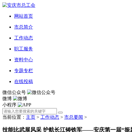
网站首页
市总简介
工作动态
职工服务
资料中心
专题专栏
在线投稿
微信公众号
微博
小程序
当前位置：
主页
>
工作动态
>
市总要闻
>
技能比武展风采 护航长江铸铁军——安庆第一届“振