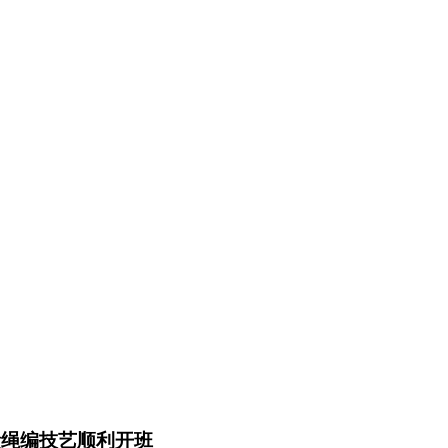
非遗绳编技艺顺利开班